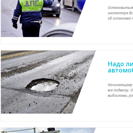
Остановиться 
инспектора Вс
об остановке 
Надо л
автомо
Начинающему в
все подвеску.
выбоинами, раз