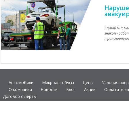
Наруше
эвакуи
Случай №1: На
знаком «работ
транспортного
Автомобили
Микроавтобусы
Цены
Условия аре
О компании
Новости
Блог
Акции
Оплатить за
Договор оферты