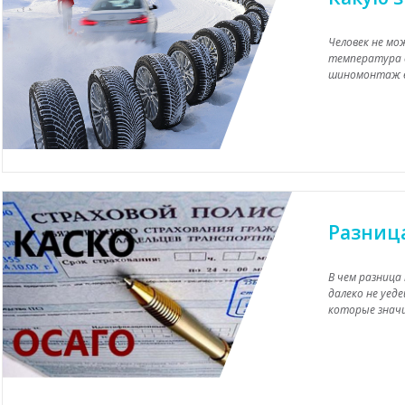
Человек не мо
температура о
шиномонтаж во
Разниц
В чем разница
далеко не уед
которые значит