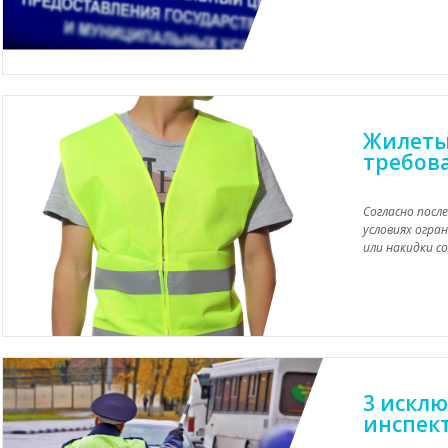
Жилеты
требов
Согласно посл
условиях огра
или накидки с
3 искл
инспек