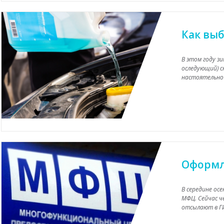
Как вы
В этом году зи
оследующий) с
настоятельно 
Оформл
В середине ос
МФЦ. Сейчас ч
отсылают в ГИ